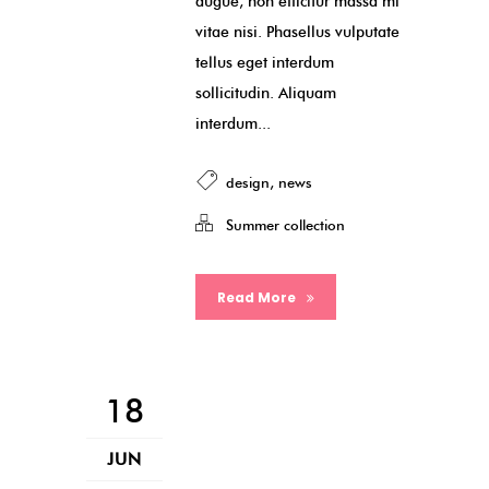
augue, non efficitur massa mi
vitae nisi. Phasellus vulputate
tellus eget interdum
sollicitudin. Aliquam
interdum...
design
,
news
Summer collection
Read More
18
JUN