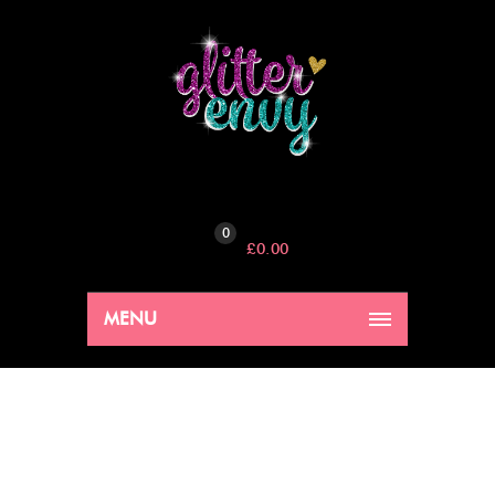
0
£
0.00
MENU